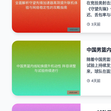
在竞技类射击
《守望先锋》
迟、丢包率与
到高延迟、卡顿
3天前
中国男篮内
随着中国男篮
试验上持续发
来，球队在面
球员的灵活性和
4天前