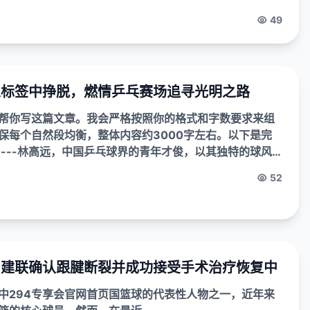
和...
49
从标签中挣脱，燃情乒乓赛场追寻光明之路
帮你写这篇文章。我会严格按照你的格式和字数要求来组
保每个自然段均衡，整体内容约3000字左右。以下是完
风
52
易建联确认跟腱断裂并成功接受手术治疗恢复中
中294专享会官网首页国篮球的代表性人物之一，近年来