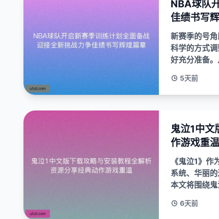
NBA球队
佳绩书写
新赛季的号角
科学的方式调
好充分准备。
球员培养到球..
5天前
鬼泣1中文
作游戏重
《鬼泣1》作
系统、华丽的
本文将围绕鬼
戏重温这一...
6天前