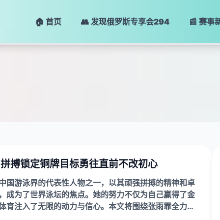
🏠 首页
👥 发现
俄罗斯专享会294
📰 赛事
力拼搏锁定铜牌目标勇往直前不改初心
中国游泳界的代表性人物之一，以其顽强拼搏的精神和卓
，成为了世界泳坛的焦点。她的努力不仅为自己赢得了金
体育注入了无限的动力与信心。本文将围绕张雨霏全力拼
...