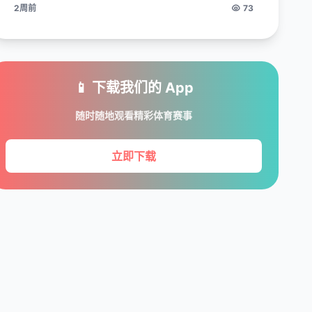
2周前
73
📱 下载我们的 App
随时随地观看精彩体育赛事
立即下载